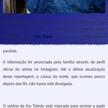
O humorista Ary Toledo, nome popular da comédia no rádio
e na TV do Brasil, morreu aos 87 anos na manhã deste
sábado (12), em
São Paulo
. Ele estava internado estava
internado no Hospital Sírio Libanês, no Centro da capital
paulista.
A informação foi anunciada pela família através do perfil
oficial do artista no Instagram. Até a última atualização
desta reportagem, a causa da morte, que ocorreu pouco
depois das 8h, não havia sido divulgada.
O velório de Ary Toledo está marcado para ocorrer a partir