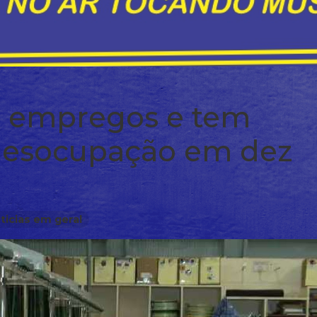
m empregos e tem
desocupação em dez
ticias em geral