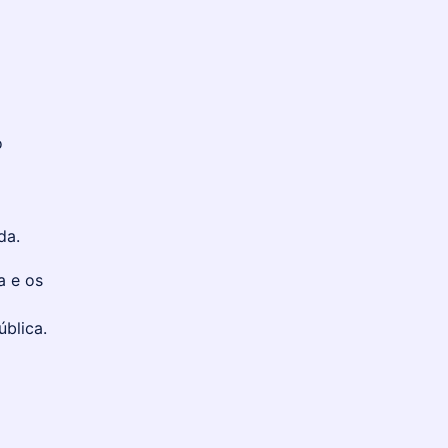
o
da.
a e os
ública.