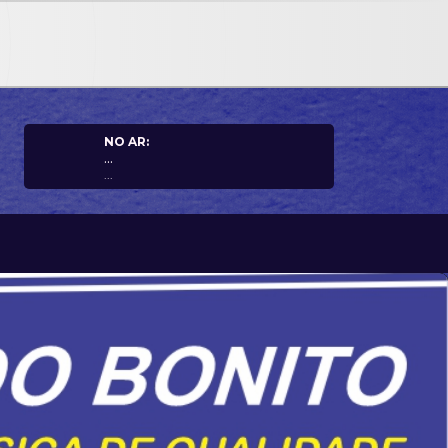
NO AR:
...
...