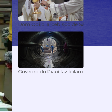
Dom Odilo, arcebispo de São Paulo, re
Governo do Piauí faz leilão de saneame